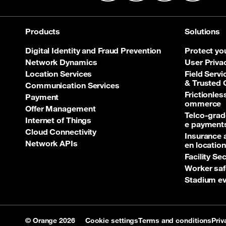
Products
Solutions
Digital Identity and Fraud Prevention
Protect yo
Network Dynamics
User Priva
Location Services
Field Servi
& Trusted
Communication Services
Frictionle
Payment
ommerce
Offer Management
Telco‑grad
Internet of Things
e payment
Cloud Connectivity
Insurance 
Network APIs
en location
Facility Se
Worker saf
Stadium ev
© Orange 2026
Cookie settings
Terms and conditions
Priv