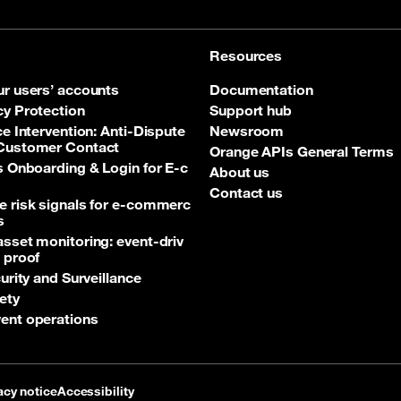
Resources
ur users’ accounts
Documentation
cy Protection
Support hub
ce Intervention: Anti‑Dispute
Newsroom
 Customer Contact
Orange APIs General Terms
ss Onboarding & Login for E‑c
About us
Contact us
e risk signals for e‑commerc
s
asset monitoring: event‑driv
 proof
curity and Surveillance
ety
ent operations
acy notice
Accessibility