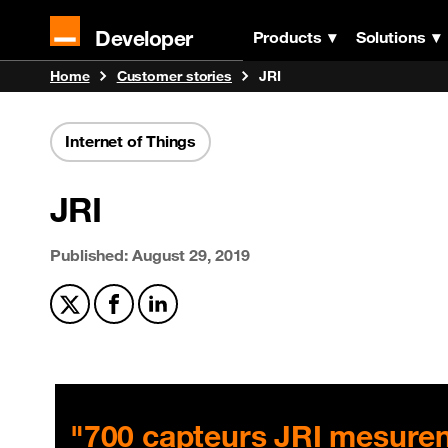
Developer
Products
Solutions
Home
Customer stories
JRI
Internet of Things
JRI
Published: August 29, 2019
Share on X
Share on Facebook
Share on LinkedIn
"700 capteurs JRI mesurent