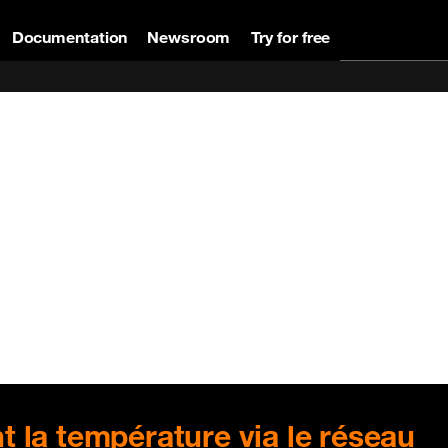
Documentation
Newsroom
Try for free
 la température via le réseau